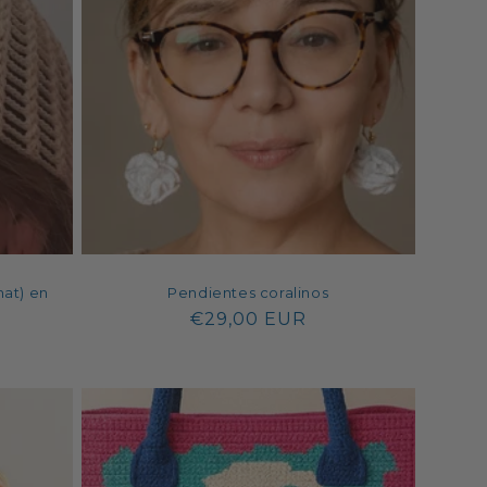
o
n
hat) en
Pendientes coralinos
Regular
€29,00 EUR
price