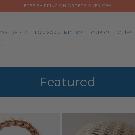
FREE SHIPPING ON ORDERS OVER €90
OVEDADES
LOS MÁS VENDIDOS
CURSOS
GUÍAS
C
Featured
o
l
l