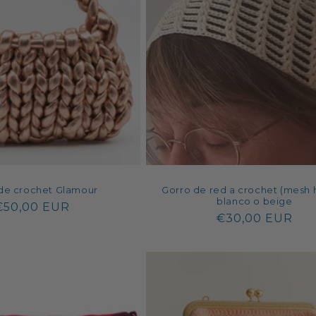
e
c
t
i
o
de crochet Glamour
Gorro de red a crochet (mesh 
n
blanco o beige
Regular
€50,00 EUR
Regular
€30,00 EUR
price
:
price