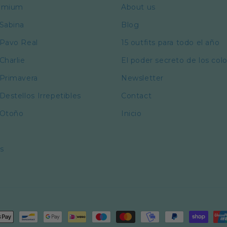
remium
About us
 Sabina
Blog
 Pavo Real
15 outfits para todo el año
Charlie
El poder secreto de los col
 Primavera
Newsletter
Destellos Irrepetibles
Contact
 Otoño
Inicio
s
nt