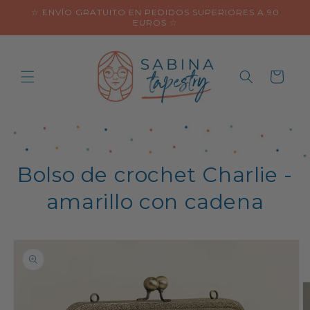
Ir
☆ ENVÍO GRATUITO EN PEDIDOS SUPERIORES A 90
directamente
EUROS ☆
al contenido
Carrito
Bolso de crochet Charlie -
amarillo con cadena
Ir
directamente
a la
información
del producto