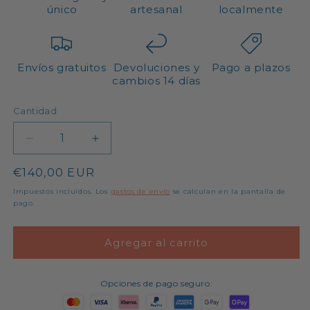
único
artesanal
localmente
Envíos gratuitos
Devoluciones y
Pago a plazos
cambios 14 días
Cantidad
Cantidad
Reducir
Aumentar
cantidad
cantidad
Precio
€140,00 EUR
para
para
Bolso
Bolso
habitual
Impuestos incluidos. Los
gastos de envío
se calculan en la pantalla de
de
de
pago.
crochet
crochet
Charlie
Charlie
Agregar al carrito
-
-
amarillo
amarillo
con
con
Opciones de pago seguro:
cadena
cadena