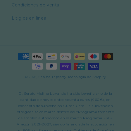
Condiciones de venta
Litigios en línea
Formas
de
pago
© 2026,
Sabina Tapestry
Tecnología de Shopify
D. Sergio Molina Luyando ha sido beneficiario de la
cantidad de novecientos sesenta euros (960€), en
concepto de subvención Cuota Cero. La subvención
otorgada se enmarca dentro del “Programa fomento
de empleo autónomo” en el marco Programa FSE+
Aragón 2021-2027, siendo financiada la actuación en
un 60% por fondos propios del Gobierno de Aragón y