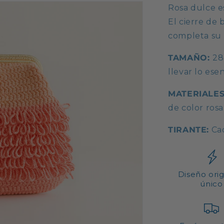
Rosa dulce es
El cierre de
completa su 
TAMAÑO:
28
llevar lo esen
MATERIALE
de color rosa
TIRANTE:
Cad
Diseño orig
único