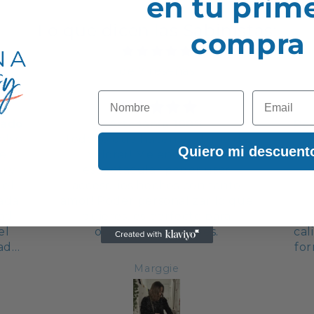
en tu prim
Lo que dicen las Sabinistas:
compra
de 7 reseñas
Nombre
Email
zado
Artesanía 100%
Rec
olso
Todo lo que hacen es digno de
C
Quiero mi descuent
me
valorar! Me encanta! Es
Tap
i y
espectacular poder usar
 el
accesorios hechos con tanto
ada
amor! Poder personalizar lo que
dad
quieres, es perfecto para
el
ocasiones especiales.
cal
zado
fo
as
hab
Marggie
olso
a c
d os
mu

Sa