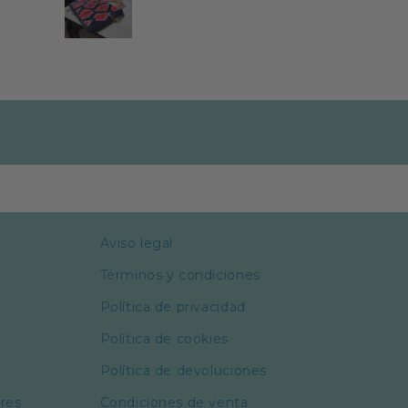
s nubes. He descubierto que
n bolso de lujo no tiene por
qué ser de piel. La verdad,
ecomiendo comprar bolsos
"diferentes" ¡que viva la
originalidad! Gracias.
Aviso legal
Términos y condiciones
Política de privacidad
Política de cookies
Política de devoluciones
ores
Condiciones de venta