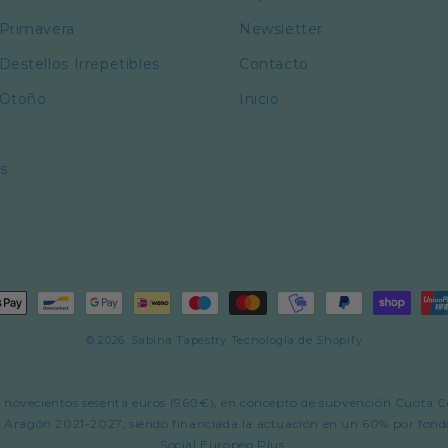
 Primavera
Newsletter
Destellos Irrepetibles
Contacto
 Otoño
Inicio
s
s
© 2026,
Sabina Tapestry
Tecnología de Shopify
 de novecientos sesenta euros (960€), en concepto de subvención Cuota
agón 2021-2027, siendo financiada la actuación en un 60% por fondo
Social Europeo Plus.