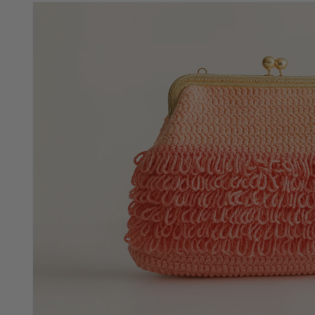
directamente
a la
información
del producto