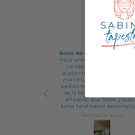
Bolso de Crochet personali
Hace unas semanas pedí el b
cerezo en los tonos que 
gustan (amarillo, verde caqu
marrón), y cuando me llegó
pedido me quedé impresion
de lo bonito que es, la cali
artesanal que tiene, y que 
bolso totalmente personali
a mi gusto haya superado l
Carolina De Souza
expectativas. Si queréis un b
diferente, original y de calida
lo recomiendo. Gracias! 🫶