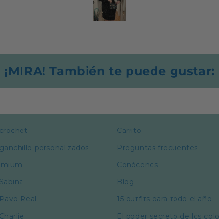
la
u
r
¡MIRA! También te puede gustar:
 crochet
Carrito
ganchillo personalizados
Preguntas frecuentes
remium
Conócenos
 Sabina
Blog
 Pavo Real
15 outfits para todo el año
Charlie
El poder secreto de los col