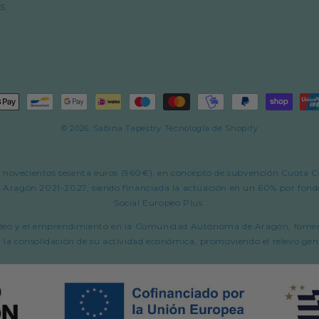
s
s
© 2026,
Sabina Tapestry
Tecnología de Shopify
 de novecientos sesenta euros (960€), en concepto de subvención Cuota
agón 2021-2027, siendo financiada la actuación en un 60% por fondo
Social Europeo Plus.
oempleo y el emprendimiento en la Comunidad Autónoma de Aragón, fome
a consolidación de su actividad económica, promoviendo el relevo genera