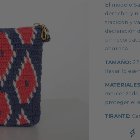
El modelo Sa
derecho, y n
tradición y v
declaración 
un recordato
aburrida.
TAMAÑO:
22
llevar lo esen
MATERIALE
mercerizado y
proteger el 
TIRANTE:
Cad