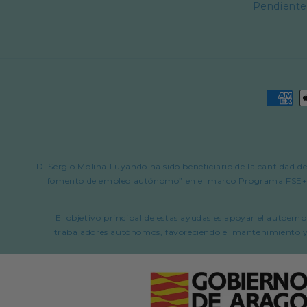
Pendiente
Forma
de
pago
D. Sergio Molina Luyando ha sido beneficiario de la cantidad
fomento de empleo autónomo” en el marco Programa FSE+ Ar
El objetivo principal de estas ayudas es apoyar el aut
trabajadores autónomos, favoreciendo el mantenimiento y l