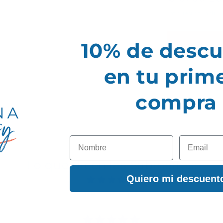
Bolso
habitual
Impuestos inclui
de
crochet
Sabina
10% de desc
-
Azul
en tu prim
con
cadena
compra
Nombre
Email
Lo que dicen las Sabinistas:
Quiero mi descuent
de 7 reseñas