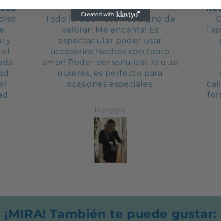
zado
Artesanía 100%
Rec
olso
Todo lo que hacen es digno de
C
me
valorar! Me encanta! Es
Tap
i y
espectacular poder usar
 el
accesorios hechos con tanto
ada
amor! Poder personalizar lo que
dad
quieres, es perfecto para
el
ocasiones especiales.
cal
zado
fo
as
hab
Marggie
olso
a c
d os
mu

Sa
la
u
r
¡MIRA! También te puede gustar: