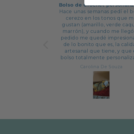
Bolso de Crochet personali
Hace unas semanas pedí el b
cerezo en los tonos que 
gustan (amarillo, verde caqu
marrón), y cuando me llegó
pedido me quedé impresion
de lo bonito que es, la cali
artesanal que tiene, y que 
bolso totalmente personali
a mi gusto haya superado l
Carolina De Souza
expectativas. Si queréis un b
diferente, original y de calida
lo recomiendo. Gracias! 🫶