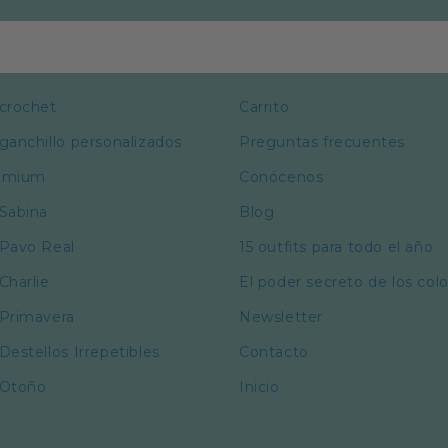
 crochet
Carrito
ganchillo personalizados
Preguntas frecuentes
remium
Conócenos
 Sabina
Blog
 Pavo Real
15 outfits para todo el año
Charlie
El poder secreto de los col
 Primavera
Newsletter
Destellos Irrepetibles
Contacto
 Otoño
Inicio