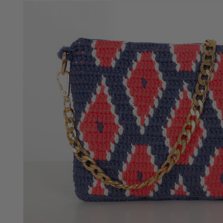
directamente
a la
información
del producto