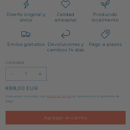
Diseño original y
Calidad
Producido
único
artesanal
localmente
Envíos gratuitos
Devoluciones y
Pago a plazos
cambios 14 días
Cantidad
Cantidad
Reducir
Aumentar
cantidad
cantidad
Precio
€88,00 EUR
para
para
Bolso
Bolso
habitual
Impuestos incluidos. Los
gastos de envío
se calculan en la pantalla de
de
de
pago.
crochet
crochet
Sabina
Sabina
Agregar al carrito
-
-
Morado
Morado