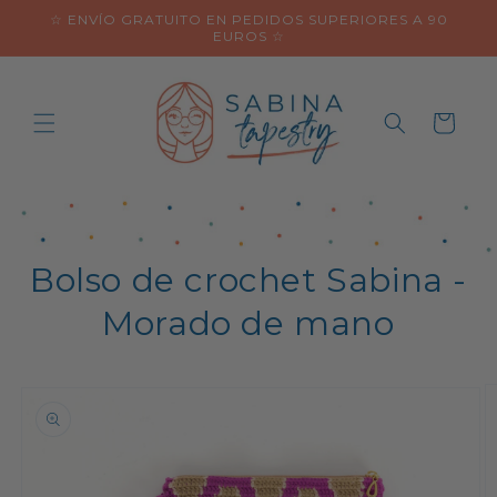
Ir
☆ ENVÍO GRATUITO EN PEDIDOS SUPERIORES A 90
directamente
EUROS ☆
al contenido
Carrito
Bolso de crochet Sabina -
Morado de mano
Ir
directamente
a la
información
del producto