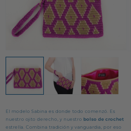
Abrir
Ab
elemento
e
multimedia
m
1
2
en
e
una
u
ventana
v
modal
m
El modelo Sabina es donde todo comenzó. Es
nuestro ojito derecho, y nuestro
bolso de crochet
estrella. Combina tradición y vanguardia, por eso