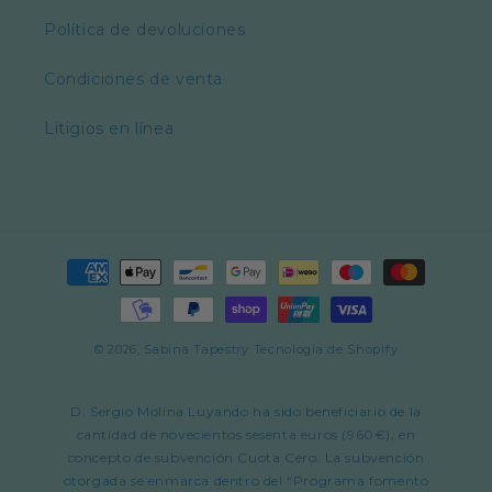
Política de devoluciones
Condiciones de venta
Litigios en línea
Formas
de
pago
© 2026,
Sabina Tapestry
Tecnología de Shopify
D. Sergio Molina Luyando ha sido beneficiario de la
cantidad de novecientos sesenta euros (960€), en
concepto de subvención Cuota Cero. La subvención
otorgada se enmarca dentro del “Programa fomento