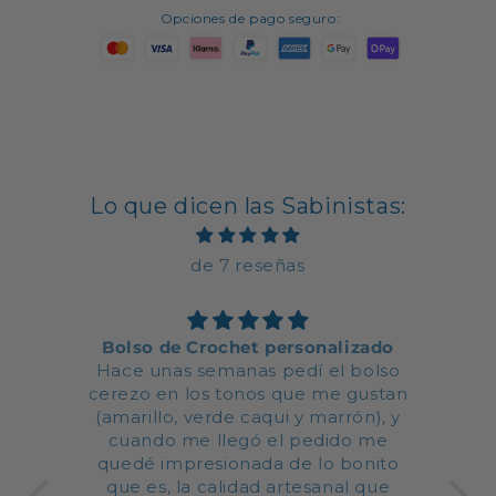
de
de
Opciones de pago seguro:
mano
mano
Lo que dicen las Sabinistas:
de 7 reseñas
Bolso de Crochet personalizado
Hace unas semanas pedí el bolso
T
cerezo en los tonos que me gustan
(amarillo, verde caqui y marrón), y
cuando me llegó el pedido me
acc
quedé impresionada de lo bonito
Pod
que es, la calidad artesanal que